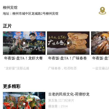
柳州宾馆
地址：柳州市城中区龙城路2号柳州宾馆
正片
年夜饭·盘TA！龙虾大餐
年夜饭·盘TA！广味春卷
年夜饭·盘
“龙虾宴”没那么难
广味春卷，吃否吃否
一盆尝遍山
更多精彩
古老的民俗文化-荷塘纱龙
第五集 江门纪录片
播放量：2514