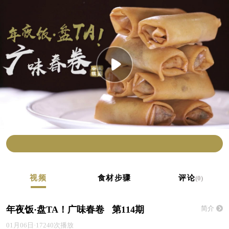
视频
食材步骤
评论
(0)
年夜饭·盘TA！广味春卷 第114期
简介
01月06日·17240次播放