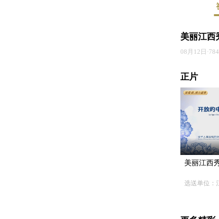
美丽江西秀
08月12日·7
正片
美丽江西
选送单位：