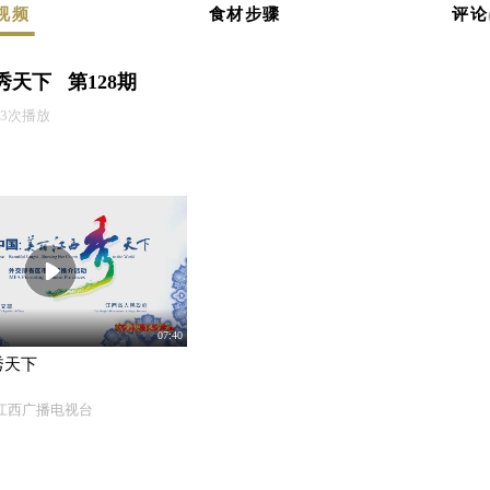
视频
食材步骤
评论
天下 第128期
843次播放
07:40
秀天下
江西广播电视台