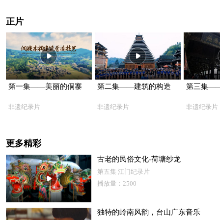
正片
第一集——美丽的侗寨
第二集——建筑的构造
第三集—
非遗纪录片
非遗纪录片
非遗纪录片
更多精彩
古老的民俗文化-荷塘纱龙
第五集 江门纪录片
播放量：2500
独特的岭南风韵，台山广东音乐